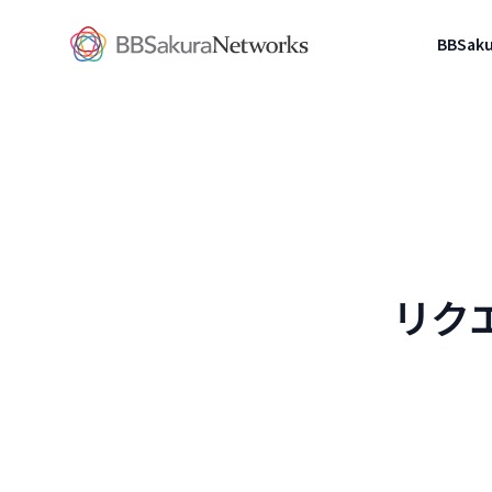
BBSakura Networks
BBSa
リク